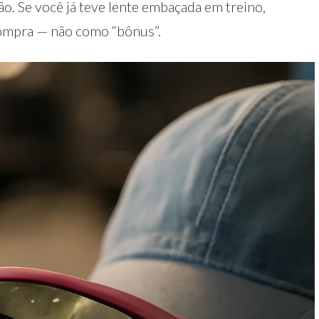
ão. Se você já teve lente embaçada em treino,
compra — não como “bônus”.