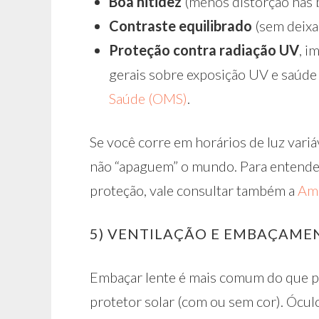
Boa nitidez
(menos distorção nas 
Contraste equilibrado
(sem deixa
Proteção contra radiação UV
, i
gerais sobre exposição UV e saúd
Saúde (OMS)
.
Se você corre em horários de luz variá
não “apaguem” o mundo. Para entende
proteção, vale consultar também a
Ame
5) VENTILAÇÃO E EMBAÇAME
Embaçar lente é mais comum do que pa
protetor solar (com ou sem cor). Ócu