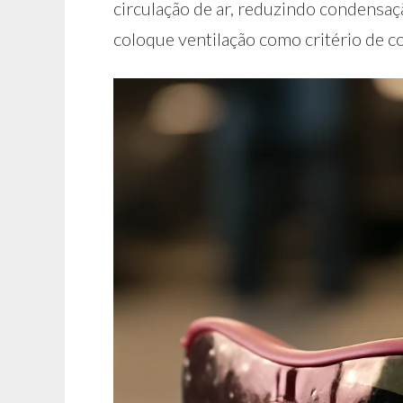
circulação de ar, reduzindo condensaç
coloque ventilação como critério de 