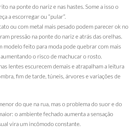
rito na ponte do nariz e nas hastes. Some a isso o
ça a escorregar ou “pular”.
etato ou com metal mais pesado podem parecer ok no
ram pressão na ponte do nariz e atrás das orelhas.
m modelo feito para moda pode quebrar com mais
, aumentando o risco de machucar o rosto.
mas lentes escurecem demais e atrapalham a leitura
bra, fim de tarde, túneis, árvores e variações de
 menor do que na rua, mas o problema do suor e do
maior: o ambiente fechado aumenta a sensação
asual vira um incômodo constante.