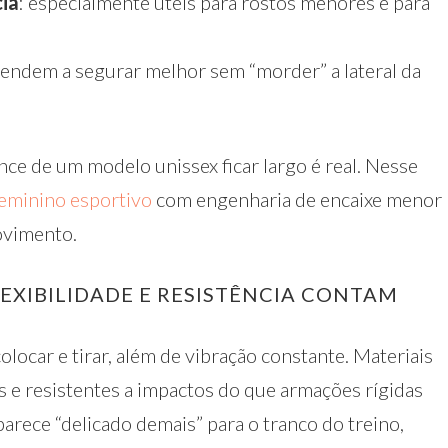
ia
: especialmente úteis para rostos menores e para
 tendem a segurar melhor sem “morder” a lateral da
nce de um modelo unissex ficar largo é real. Nesse
feminino esportivo
com engenharia de encaixe menor
ovimento.
LEXIBILIDADE E RESISTÊNCIA CONTAM
olocar e tirar, além de vibração constante. Materiais
s e resistentes a impactos do que armações rígidas
 parece “delicado demais” para o tranco do treino,