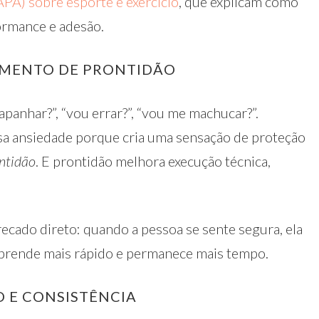
PA) sobre esporte e exercício
, que explicam como
ormance e adesão.
UMENTO DE PRONTIDÃO
apanhar?”, “vou errar?”, “vou me machucar?”.
a ansiedade porque cria uma sensação de proteção
ntidão
. E prontidão melhora execução técnica,
 recado direto: quando a pessoa se sente segura, ela
 aprende mais rápido e permanece mais tempo.
 E CONSISTÊNCIA