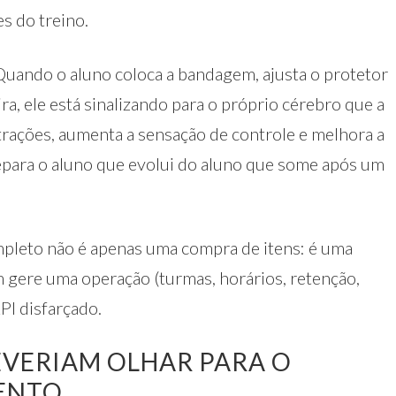
es do treino.
uando o aluno coloca a bandagem, ajusta o protetor
ira, ele está sinalizando para o próprio cérebro que a
trações, aumenta a sensação de controle e melhora a
 separa o aluno que evolui do aluno que some após um
pleto não é apenas uma compra de itens: é uma
 gere uma operação (turmas, horários, retenção,
PI disfarçado.
EVERIAM OLHAR PARA O
MENTO