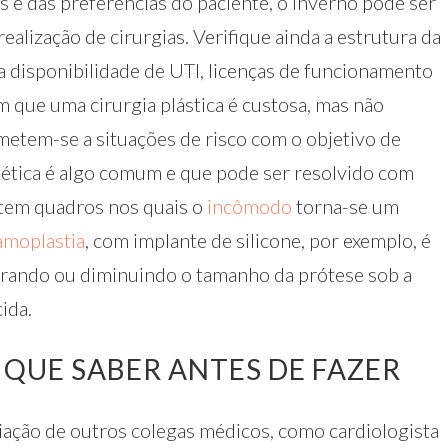
 e das preferências do paciente, o inverno pode ser
ealização de cirurgias. Verifique ainda a estrutura da
o a disponibilidade de UTI, licenças de funcionamento
m que uma cirurgia plástica é custosa, mas não
metem-se a situações de risco com o objetivo de
tética é algo comum e que pode ser resolvido com
istem quadros nos quais o
incômodo
torna-se um
moplastia
, com implante de silicone, por exemplo, é
tirando ou diminuindo o tamanho da prótese sob a
ida.
 QUE SABER ANTES DE FAZER
ação de outros colegas médicos, como cardiologista