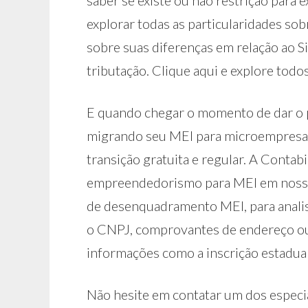
saber se existe ou não restrição para e
explorar todas as particularidades so
sobre suas diferenças em relação ao S
tributação. Clique aqui e explore todo
E quando chegar o momento de dar o
migrando seu MEI para microempresa, 
transição gratuita e regular. A Contab
empreendedorismo para MEI em nosso b
de desenquadramento MEI, para analis
o CNPJ, comprovantes de endereço ou
informações como a inscrição estadual
Não hesite em contatar um dos especial