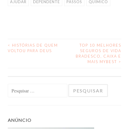
AJUDAR
DEPENDENTE
PASSOS
QUÍMICO
<
HISTÓRIAS DE QUEM
TOP 10 MELHORES
NAVEGAÇÃO
VOLTOU PARA DEUS
SEGUROS DE VIDA
BRADESCO, CAIXA E
DE
MAIS MYBEST
>
POSTS
Pesquisar
por:
ANÚNCIO