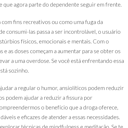
 e que agora parte do dependente seguir em frente.
com fins recreativos ou como uma fuga da
e consumi-las passa a ser incontrolável, o usuário
túrbios físicos, emocionais e mentais. Com o
ias e as doses começam a aumentar para se obter os
evar a uma overdose. Se você está enfrentando essa
está sozinho.
udar a regular o humor, ansiolíticos podem reduzir
s podem ajudar a reduzir a fissura por
compreendermos o benefício que a droga oferece,
áveis e eficazes de atender a essas necessidades.
 explorar técnicas de mindfulness e meditação. Se te