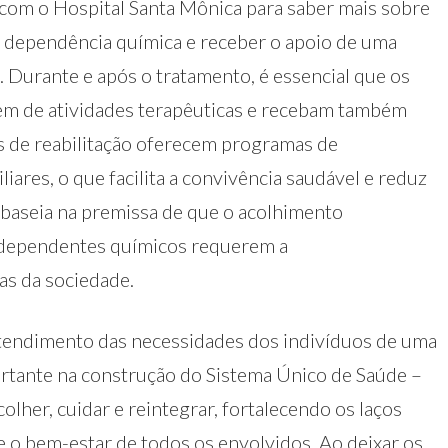
o com o Hospital Santa Mônica para saber mais sobre
a dependência química e receber o apoio de uma
. Durante e após o tratamento, é essencial que os
pem de atividades terapêuticas e recebam também
s de reabilitação oferecem programas de
iares, o que facilita a convivência saudável e reduz
e baseia na premissa de que o acolhimento
os dependentes químicos requerem a
as da sociedade.
atendimento das necessidades dos indivíduos de uma
rtante na construção do Sistema Único de Saúde –
olher, cuidar e reintegrar, fortalecendo os laços
 o bem-estar de todos os envolvidos. Ao deixar os