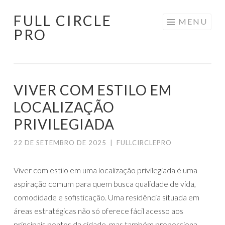
FULL CIRCLE
Pular
MENU
PRO
para
o
conteúdo
VIVER COM ESTILO EM
LOCALIZAÇÃO
PRIVILEGIADA
22 DE SETEMBRO DE 2025
|
FULLCIRCLEPRO
Viver com estilo em uma localização privilegiada é uma
aspiração comum para quem busca qualidade de vida,
comodidade e sofisticação. Uma residência situada em
áreas estratégicas não só oferece fácil acesso aos
principais pontos da cidade, mas também proporciona