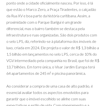
ponto onde a cidade oficialmente nasceu. Por isso, é lá
que estão o Marco Zero, a Praça Tiradentes, o calçadão
da Rua XV e boa parte da história curitibana. Assim, a
proximidade com o Parque Barigui é um grande
diferencial, mas o bairro também se destaca pela
infraestrutura e ruas organizadas. São dois produtos com
o selo LPS, diz, referindo-se à plataforma dos imóveis de
luxo, criada em 2024. Ele projeta o valor de R$ 1,3 bilhão a
1,5 bilhão em lançamentos no selo LPS, cerca de 10% do
VGV intermediado pela companhia no Brasil, que foi de R$
13,7 bilhões. Em torre única, o Visar Jardim Europa terá
64 apartamentos de 245 m² e piscina panorâmica.
Ao considerar a compra de uma casa de alto padrão, é
essencial avaliar todos os aspectos envolvidos para
garantir que o imóvel escolhido se alinhe com suas
expectativas e estilo de vida. Com planejamento e a