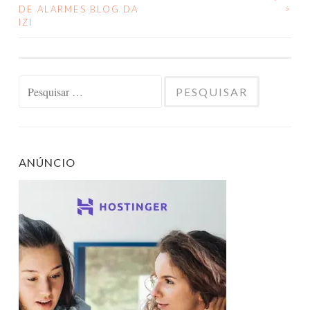
DE ALARMES BLOG DA
>
DE
IZI
POSTS
Pesquisar
por:
ANÚNCIO