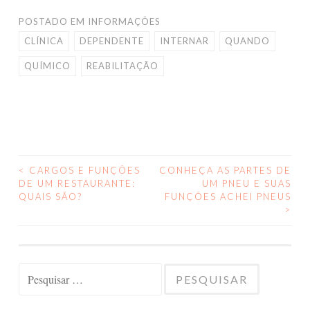
POSTADO EM
INFORMAÇÕES
CLÍNICA
DEPENDENTE
INTERNAR
QUANDO
QUÍMICO
REABILITAÇÃO
<
CARGOS E FUNÇÕES
CONHEÇA AS PARTES DE
NAVEGAÇÃO
DE UM RESTAURANTE:
UM PNEU E SUAS
QUAIS SÃO?
FUNÇÕES ACHEI PNEUS
DE
>
POSTS
Pesquisar
por: