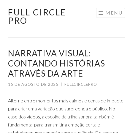
FULL CIRCLE
Pular
MENU
PRO
para
o
conteúdo
NARRATIVA VISUAL:
CONTANDO HISTÓRIAS
ATRAVÉS DA ARTE
15 DE AGOSTO DE 2025
|
FULLCIRCLEPRO
Alterne entre momentos mais calmos e cenas de impacto
para criar uma variação que surpreenda o público. No
caso dos vídeos, a escolha da trilha sonora também é
fundamental para transmitir a emoção certa e
estabelecer uma conexão com a audiência. É o caso do