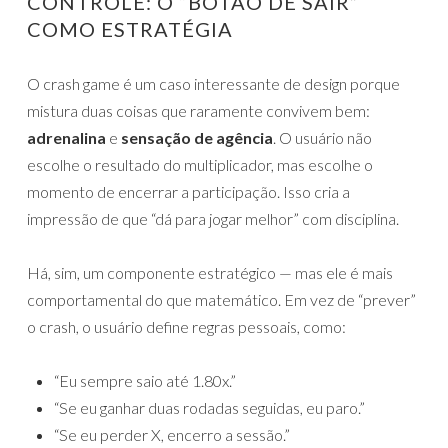
CONTROLE: O “BOTÃO DE SAIR”
COMO ESTRATÉGIA
O crash game é um caso interessante de design porque
mistura duas coisas que raramente convivem bem:
adrenalina
e
sensação de agência
. O usuário não
escolhe o resultado do multiplicador, mas escolhe o
momento de encerrar a participação. Isso cria a
impressão de que “dá para jogar melhor” com disciplina.
Há, sim, um componente estratégico — mas ele é mais
comportamental do que matemático. Em vez de “prever”
o crash, o usuário define regras pessoais, como:
“Eu sempre saio até 1.80x.”
“Se eu ganhar duas rodadas seguidas, eu paro.”
“Se eu perder X, encerro a sessão.”