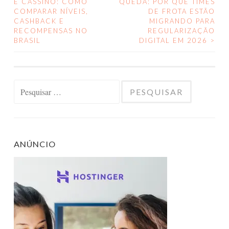
E CASSINO: COMO
QUEDA: POR QUE TIMES
DE
COMPARAR NÍVEIS,
DE FROTA ESTÃO
CASHBACK E
MIGRANDO PARA
POSTS
RECOMPENSAS NO
REGULARIZAÇÃO
BRASIL
DIGITAL EM 2026
>
Pesquisar
por:
ANÚNCIO