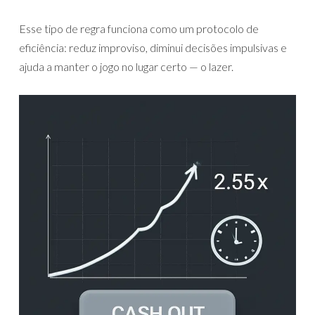
Esse tipo de regra funciona como um protocolo de
eficiência: reduz improviso, diminui decisões impulsivas e
ajuda a manter o jogo no lugar certo — o lazer.