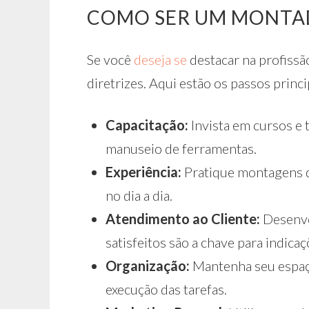
COMO SER UM MONTAD
Se você
deseja se
destacar na profissã
diretrizes. Aqui estão os passos princi
Capacitação:
Invista em cursos e
manuseio de ferramentas.
Experiência:
Pratique montagens di
no dia a dia.
Atendimento ao Cliente:
Desenvo
satisfeitos são a chave para indicaç
Organização:
Mantenha seu espaço 
execução das tarefas.