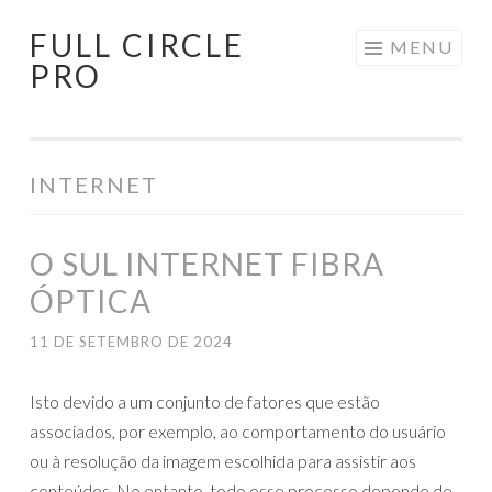
FULL CIRCLE
Pular
MENU
PRO
para
o
conteúdo
INTERNET
O SUL INTERNET FIBRA
ÓPTICA
11 DE SETEMBRO DE 2024
Isto devido a um conjunto de fatores que estão
associados, por exemplo, ao comportamento do usuário
ou à resolução da imagem escolhida para assistir aos
conteúdos. No entanto, todo esse processo depende de