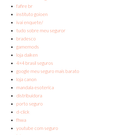
fafire br
instituto goioen
ivai enquete/
tudo sobre meu seguror
bradesco
gamemods
loja daiken
4×4 brasil seguros
google meu seguro mais barato
loja canon
mandala esoterica
distribuidora
porto seguro
d-click
fhwa
youtube com seguro