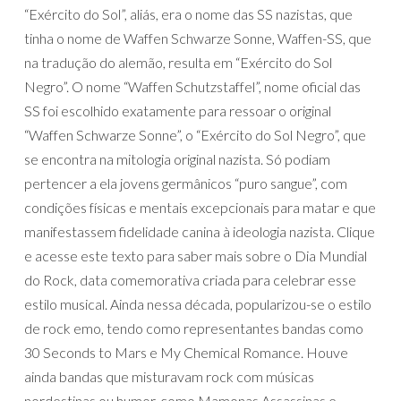
“Exército do Sol”, aliás, era o nome das SS nazistas, que
tinha o nome de Waffen Schwarze Sonne, Waffen-SS, que
na tradução do alemão, resulta em “Exército do Sol
Negro”. O nome “Waffen Schutzstaffel”, nome oficial das
SS foi escolhido exatamente para ressoar o original
“Waffen Schwarze Sonne”, o “Exército do Sol Negro”, que
se encontra na mitologia original nazista. Só podiam
pertencer a ela jovens germânicos “puro sangue”, com
condições físicas e mentais excepcionais para matar e que
manifestassem fidelidade canina à ideologia nazista. Clique
e acesse este texto para saber mais sobre o Dia Mundial
do Rock, data comemorativa criada para celebrar esse
estilo musical. Ainda nessa década, popularizou-se o estilo
de rock emo, tendo como representantes bandas como
30 Seconds to Mars e My Chemical Romance. Houve
ainda bandas que misturavam rock com músicas
nordestinas ou humor, como Mamonas Assassinas e